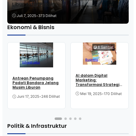
Libur Akhir Pekan
Juli 7, 2025
•
373 Dilihat
Ekonomi & Bisnis
8 Gambar
Business
Infrastruktur
AI dalam Digital
Antrean Penumpang
Marketing:
Padati Bandara Jelang
Transformasi Strategi
Musim Liburan
Bisnis untuk Masa
Depan
Mei 19, 2025
•
170 Dilihat
Juni 17, 2025
•
246 Dilihat
Politik & Infrastruktur