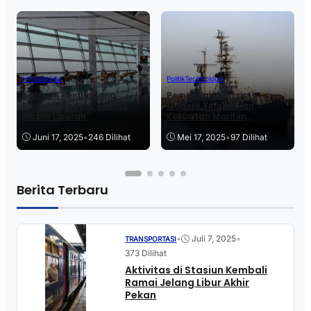
Infrastruktur
Politik
Technology
Antrean Penumpang
Pembelian Alutsista
Padati Bandara Jelang
Modern Tingkatkan
Musim Liburan
Kekuatan Maritim
Indonesia
Juni 17, 2025
•
246 Dilihat
Mei 17, 2025
•
97 Dilihat
Berita Terbaru
•
Juli 7, 2025
•
TRANSPORTASI
373 Dilihat
Aktivitas di Stasiun Kembali
Ramai Jelang Libur Akhir
Pekan