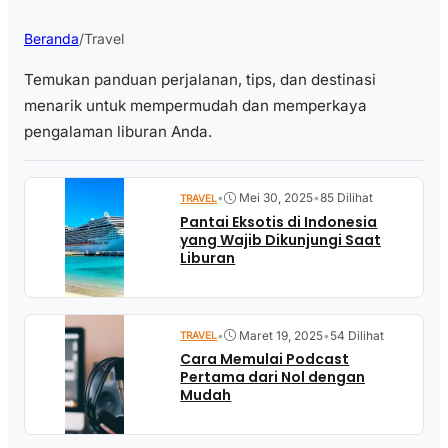
Beranda
/
Travel
Temukan panduan perjalanan, tips, dan destinasi
menarik untuk mempermudah dan memperkaya
pengalaman liburan Anda.
•
Mei 30, 2025
•
85 Dilihat
TRAVEL
Pantai Eksotis di Indonesia
yang Wajib Dikunjungi Saat
Liburan
•
Maret 19, 2025
•
54 Dilihat
TRAVEL
Cara Memulai Podcast
Pertama dari Nol dengan
Mudah