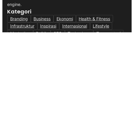
engine.
Kategori
Branding
Business
Ekonomi
Health & Fitness
Infrastruktur
Inspirasi
Internasional
Lifestyle
Marketing
Politik
SEO
Technology
Transportasi
Travel
Link Penting
Tentang Kami
Kerja Sama
Kontak
Redaksi
Karier
Alamat
Kantor:
Jl. Merdeka No. 45, Jakarta Pusat, Indonesia.
Email:
redaksi@kabarplus.com
WhatsApp:
+62 812-3456-7890