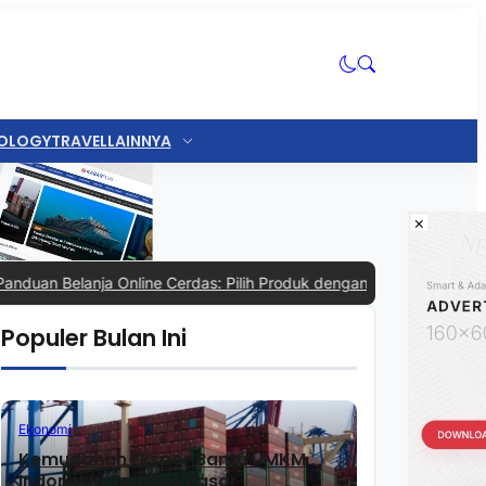
OLOGY
TRAVEL
LAINNYA
×
elanja Online Cerdas: Pilih Produk dengan Bijak dan Hindari Penipu
Populer Bulan Ini
Ekonomi
Kemudahan Ekspor Bantu UMKM
Indonesia Tembus Pasar