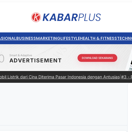
ASIONAL
BUSINESS
MARKETING
LIFESTYLE
HEALTH & FITNESS
TECHN
ik dari Cina Diterima Pasar Indonesia dengan Antusias
|
#3 -
Panduan B