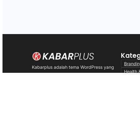
Kateg
Brandi
Kabarplus adalah tema WordPress yang
Health 
diciptakan khusus untuk portal berita,
Inspiras
majalah dan blog profesional dengan
Market
optimasi yang memastikan website lebih
Techno
ramah oleh search engine.
@Copyright KabarPlus. All Rights Reserved