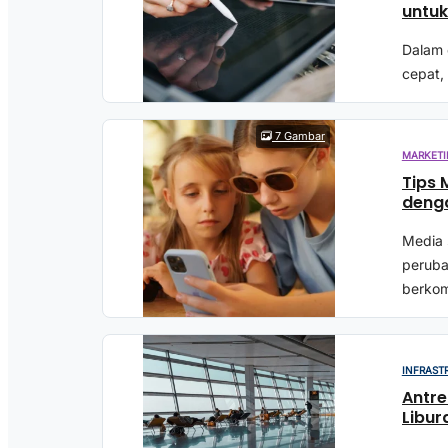
untuk
Dalam 
cepat,
7 Gambar
MARKETI
Tips 
deng
Media 
peruba
berkomu
INFRAST
Antr
Libur