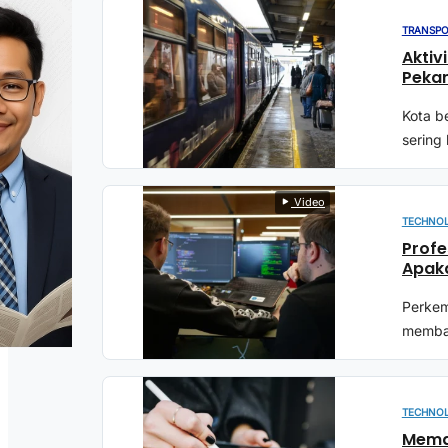
TRANSPO
Aktiv
Peka
Kota b
sering
Video
TECHNO
Profe
Apak
Perkemb
membaw
TECHNO
Mema