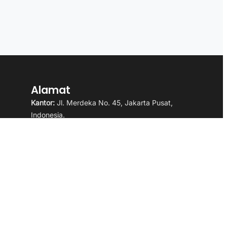
Alamat
Kantor:
Jl. Merdeka No. 45, Jakarta Pusat,
Indonesia.
Email:
redaksi@kabarplus.com
WhatsApp:
+62 812-3456-7890
Ketentuan Penggunaan
Kebijakan Data Pribadi