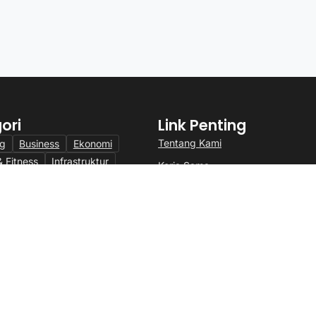
ori
Link Penting
Tentang Kami
ng
Business
Ekonomi
& Fitness
Infrastruktur
Kerja Sama
i
Internasional
Lifestyle
Kontak
ing
Politik
SEO
Redaksi
logy
Transportasi
Travel
Karier