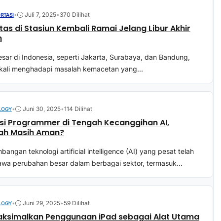
•
Juli 7, 2025
•
370 Dilihat
RTASI
itas di Stasiun Kembali Ramai Jelang Libur Akhir
n
esar di Indonesia, seperti Jakarta, Surabaya, dan Bandung,
 kali menghadapi masalah kemacetan yang...
•
Juni 30, 2025
•
114 Dilihat
LOGY
si Programmer di Tengah Kecanggihan AI,
ah Masih Aman?
angan teknologi artificial intelligence (AI) yang pesat telah
a perubahan besar dalam berbagai sektor, termasuk...
•
Juni 29, 2025
•
59 Dilihat
LOGY
ksimalkan Penggunaan iPad sebagai Alat Utama