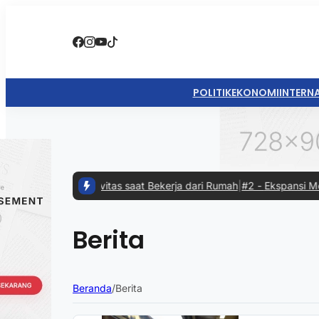
POLITIK
EKONOMI
INTERN
n Produktivitas saat Bekerja dari Rumah
|
#2 -
Ekspansi Mobil Listr
Berita
Beranda
/
Berita