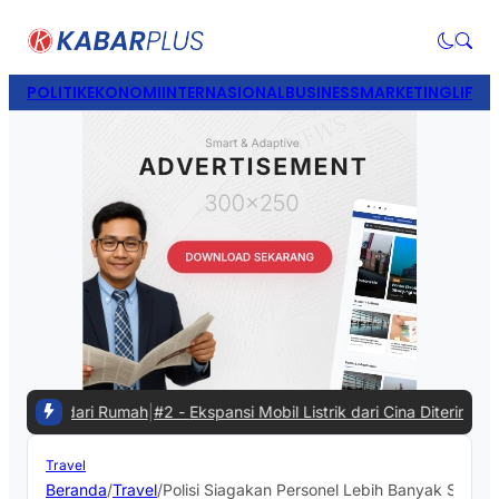
POLITIK
EKONOMI
INTERNASIONAL
BUSINESS
MARKETING
LIFES
ari Rumah
|
#2 -
Ekspansi Mobil Listrik dari Cina Diterima Pasar Indon
Travel
Beranda
/
Travel
/
Polisi Siagakan Personel Lebih Banyak Selama