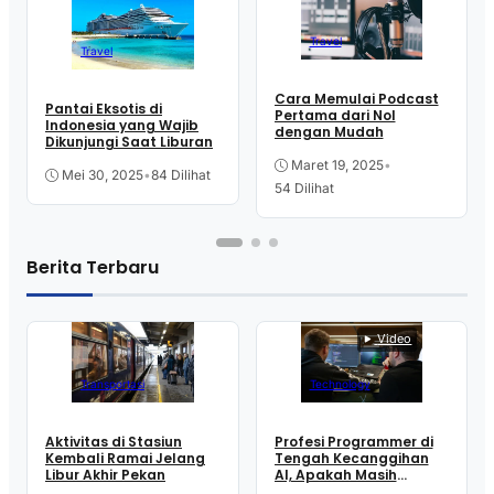
Travel
Travel
Cara Memulai Podcast
Pantai Eksotis di
Pertama dari Nol
Indonesia yang Wajib
dengan Mudah
Dikunjungi Saat Liburan
Maret 19, 2025
•
Mei 30, 2025
•
84 Dilihat
54 Dilihat
Berita Terbaru
Video
Transportasi
Technology
Aktivitas di Stasiun
Profesi Programmer di
Kembali Ramai Jelang
Tengah Kecanggihan
Libur Akhir Pekan
AI, Apakah Masih
Aman?