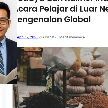
Acara Pelajar di Luar 
Pengenalan Global
April 17, 2025
•
16
Dilihat
•
5 Menit membaca