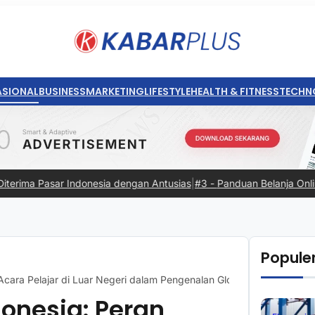
ASIONAL
BUSINESS
MARKETING
LIFESTYLE
HEALTH & FITNESS
TECHN
r Indonesia dengan Antusias
|
#3 -
Panduan Belanja Online Cerdas: Pil
Populer
Acara Pelajar di Luar Negeri dalam Pengenalan Global
donesia: Peran