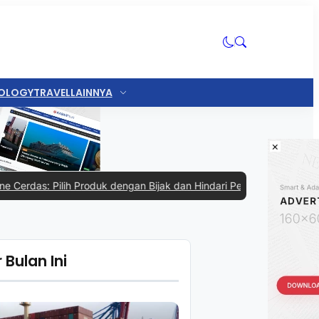
OLOGY
TRAVEL
LAINNYA
×
ih Produk dengan Bijak dan Hindari Penipuan
|
#4 -
Padel, Olahraga K
 Bulan Ini