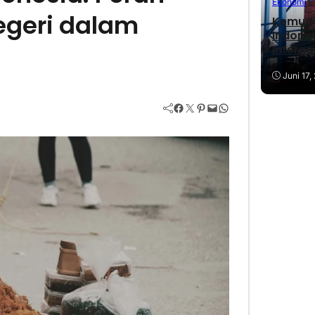
Ekonomi
Negeri dalam
Kemuda
Indone
Interna
Juni 17,
Facebook
Twitter
Pinterest
Mail
WhatsApp