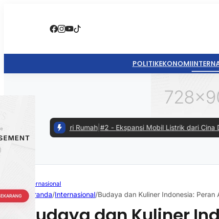
POLITIK
EKONOMI
INTERN
erja dari Rumah
|
#2 -
Ekspansi Mobil Listrik dari Cina Diterima Pasa
Internasional
Beranda
/
Internasional
/
Budaya dan Kuliner Indonesia: Peran 
Budaya dan Kuliner In