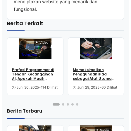
menciptakan website yang menarik dan
fungsional.
Berita Terkait
Video
Technology
Technology
Profesi Programmer di
Memaksimalkan
Tengah Kecanggihan
Penggunaan iPad
AI, Apakah Masih
sebagai Alat Utama
Aman?
untuk Kerja Remote
Juni 30, 2025
•
114 Dilihat
Juni 29, 2025
•
60 Dilihat
Berita Terbaru
Video